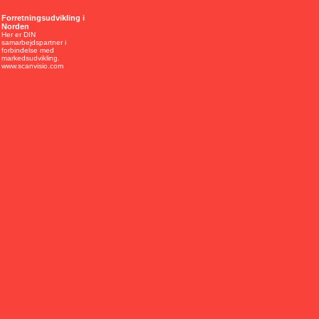
Forretningsudvikling i
Norden
Her er DIN
samarbejdspartner i
forbindelse med
markedsudvikling.
www.scanvisio.com