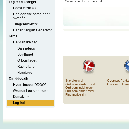
Cookies skal være slået til.
Leg med sproget
Poesi-værksted
Den danske sprog er en
svær én
Tungebrækkere
Dansk Slogan Generator
Tema
Det danske flag
Dannebrog
Splitflaget
Orlogsflaget
Ravnefanen
Flagdage
Om ddoo.dk
Stavekontrol
Oversæt fra d
Ord som starter med
Oversæt til da
Hvem bruger DDOO?
Ord som indeholder
Økonomi og sponsorer
Ord som ender med
Find mulige rim
Kontakt os
Log ind