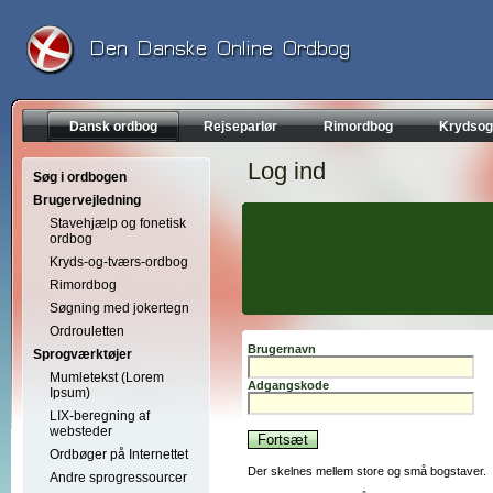
Dansk ordbog
Rejseparlør
Rimordbog
Krydsog
Log ind
Søg i ordbogen
Brugervejledning
Stavehjælp og fonetisk
ordbog
Kryds-og-tværs-ordbog
Rimordbog
Søgning med jokertegn
Ordrouletten
Brugernavn
Sprogværktøjer
Mumletekst (Lorem
Adgangskode
Ipsum)
LIX-beregning af
websteder
Ordbøger på Internettet
Der skelnes mellem store og små bogstaver.
Andre sprogressourcer