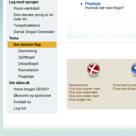
Leg med sproget
Flagdage
Hvornår bør man flage?
Poesi-værksted
Den danske sprog er en
svær én
Tungebrækkere
Dansk Slogan Generator
Tema
Det danske flag
Dannebrog
Splitflaget
Orlogsflaget
Ravnefanen
Flagdage
Om ddoo.dk
Stavekontrol
Oversæt fra d
Ord som starter med
Oversæt til da
Hvem bruger DDOO?
Ord som indeholder
Økonomi og sponsorer
Ord som ender med
Find mulige rim
Kontakt os
Log ind