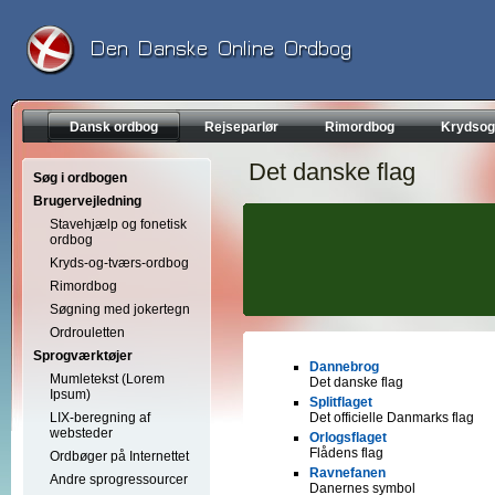
Dansk ordbog
Rejseparlør
Rimordbog
Krydsog
Det danske flag
Søg i ordbogen
Brugervejledning
Stavehjælp og fonetisk
ordbog
Kryds-og-tværs-ordbog
Rimordbog
Søgning med jokertegn
Ordrouletten
Sprogværktøjer
Dannebrog
Mumletekst (Lorem
Det danske flag
Ipsum)
Splitflaget
LIX-beregning af
Det officielle Danmarks flag
websteder
Orlogsflaget
Flådens flag
Ordbøger på Internettet
Ravnefanen
Andre sprogressourcer
Danernes symbol