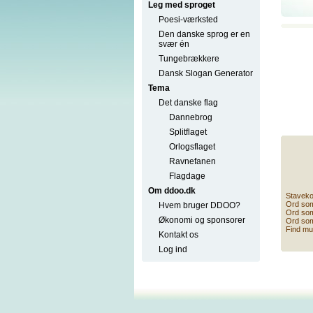
Leg med sproget
Poesi-værksted
Den danske sprog er en
svær én
Tungebrækkere
Dansk Slogan Generator
Tema
Det danske flag
Dannebrog
Splitflaget
Orlogsflaget
Ravnefanen
Flagdage
Om ddoo.dk
Staveko
Ord som
Hvem bruger DDOO?
Ord som
Økonomi og sponsorer
Ord so
Find mul
Kontakt os
Log ind