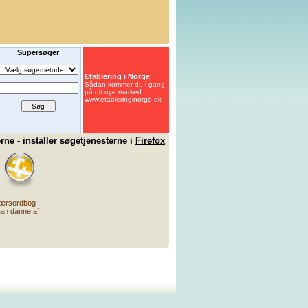
ne - installer søgetjenesterne i
Firefox
ærsordbog
an danne af