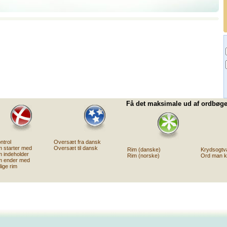
Få det maksimale ud af ordbøger
ntrol
Oversæt fra dansk
 starter med
Oversæt til dansk
Rim (danske)
Krydsogtv
 indeholder
Rim (norske)
Ord man k
m ender med
ige rim