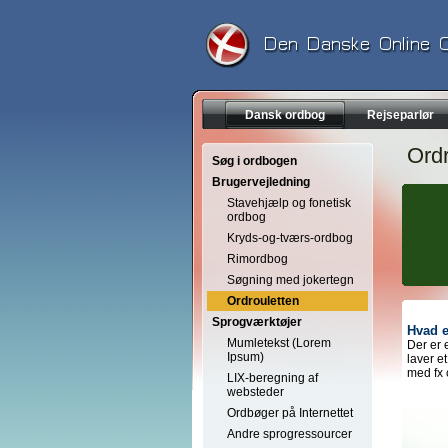
Dansk ordbog
Rejseparlør
Ordr
Søg i ordbogen
Brugervejledning
Stavehjælp og fonetisk
ordbog
Kryds-og-tværs-ordbog
Rimordbog
Søgning med jokertegn
Ordrouletten
Sprogværktøjer
Hvad e
Mumletekst (Lorem
Der er 
Ipsum)
laver e
med fx 
LIX-beregning af
websteder
Ordbøger på Internettet
Andre sprogressourcer