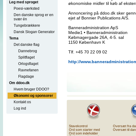
Leg med sproget
økonomiske midler til køb af ekster
Poesi-værksted
Annoncering på ddoo.dk sker genn
Den danske sprog er en
ejet af Bonnier Publications A/S.
svær én
Tungebrækkere
Banneradministration ApS
Dansk Slogan Generator
Medie1 • Banneradministration
Købmagergade 26A, 4-5. sal
Tema
1150 København K
Det danske flag
Dannebrog
Tlf. +45 70 22 09 02
Splitflaget
http://www.banneradministratio
Orlogsflaget
Ravnefanen
Flagdage
Om ddoo.dk
Hvem bruger DDOO?
Økonomi og sponsorer
Kontakt os
Log ind
Stavekontrol
Oversæt fra d
Ord som starter med
Oversæt til da
Ord som indeholder