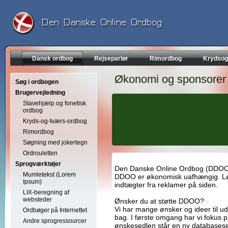
Dansk ordbog
Rejseparlør
Rimordbog
Krydsog
Økonomi og sponsorer
Søg i ordbogen
Brugervejledning
Stavehjælp og fonetisk
ordbog
Kryds-og-tværs-ordbog
Rimordbog
Søgning med jokertegn
Ordrouletten
Sprogværktøjer
Den Danske Online Ordbog (DDOO) er s
Mumletekst (Lorem
DDOO er økonomisk uafhængig. Lø
Ipsum)
indtægter fra reklamer på siden.
LIX-beregning af
websteder
Ønsker du at støtte DDOO?
Vi har mange ønsker og ideer til u
Ordbøger på Internettet
bag. I første omgang har vi fokus på
Andre sprogressourcer
ønskesedlen står en ny databasese