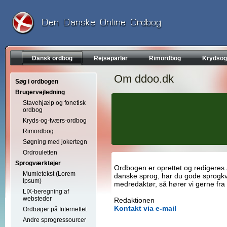
Dansk ordbog
Rejseparlør
Rimordbog
Krydsog
Om ddoo.dk
Søg i ordbogen
Brugervejledning
Stavehjælp og fonetisk
ordbog
Kryds-og-tværs-ordbog
Rimordbog
Søgning med jokertegn
Ordrouletten
Sprogværktøjer
Ordbogen er oprettet og redigeres af
Mumletekst (Lorem
danske sprog, har du gode sprogkva
Ipsum)
medredaktør, så hører vi gerne fra 
LIX-beregning af
websteder
Redaktionen
Kontakt via e-mail
Ordbøger på Internettet
Andre sprogressourcer