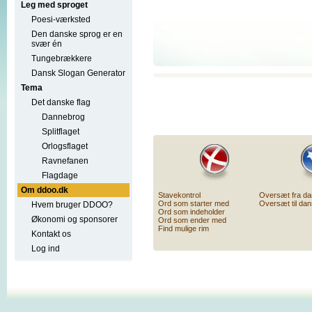
Leg med sproget
Poesi-værksted
Den danske sprog er en
svær én
Tungebrækkere
Dansk Slogan Generator
Tema
Det danske flag
Dannebrog
Splitflaget
Orlogsflaget
Ravnefanen
Flagdage
Om ddoo.dk
Stavekontrol
Oversæt fra d
Ord som starter med
Oversæt til da
Hvem bruger DDOO?
Ord som indeholder
Økonomi og sponsorer
Ord som ender med
Find mulige rim
Kontakt os
Log ind